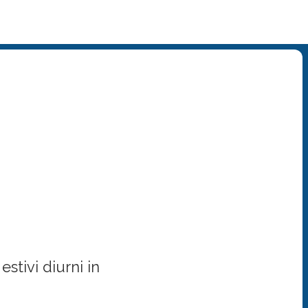
tri estivi diurni
..
stivi diurni in