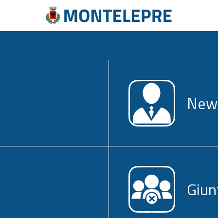
News
Giun