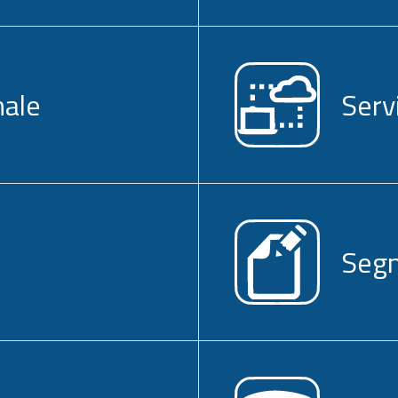
nale
Serv
Segn