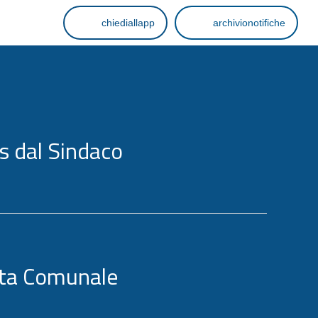
chiediallapp
archivionotifiche
 dal Sindaco
ta Comunale