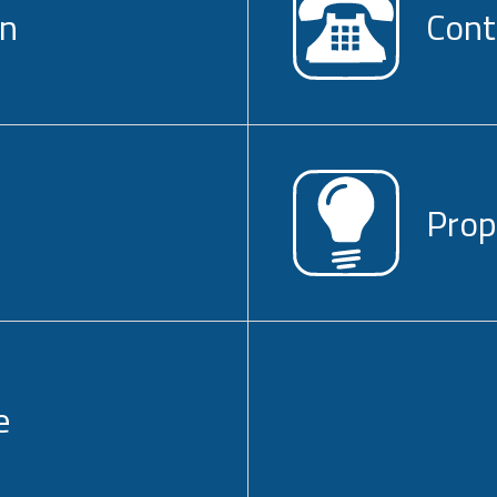
on
Cont
Prop
e