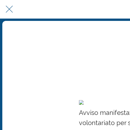
Avviso manife
volonta
Avviso manifestaz
volontariato per