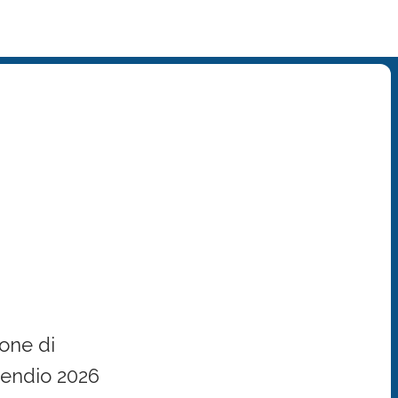
ssociazione di
pagna...
ione di
cendio 2026