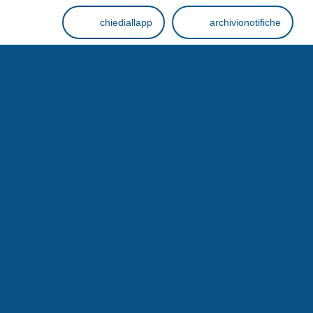
chiediallapp
archivionotifiche