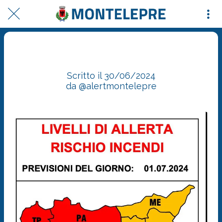
Domani 01/07/2024 pericolosità incendi ALTA su PA, SR e TP, MEDIA su AG, CL, CT,
EN, ME e RG. Dichiarato livello di ATTE...
Scritto il 30/06/2024
da @alertmontelepre